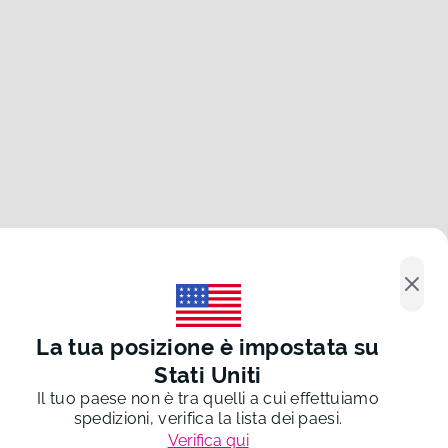
Clos
La tua posizione è impostata su
Stati Uniti
Il tuo paese non è tra quelli a cui effettuiamo
spedizioni, verifica la lista dei paesi.
Verifica qui