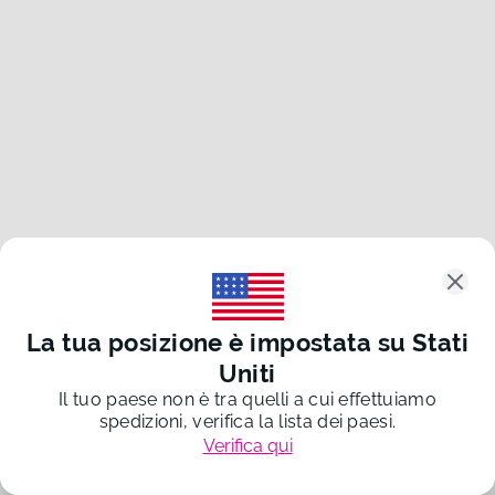
Clos
La tua posizione è impostata su
Stati
Uniti
Il tuo paese non è tra quelli a cui effettuiamo
spedizioni, verifica la lista dei paesi.
Verifica qui
©
2026
Re-Forme s.r.l.
P. IVA 03232960983
20260804-def5000