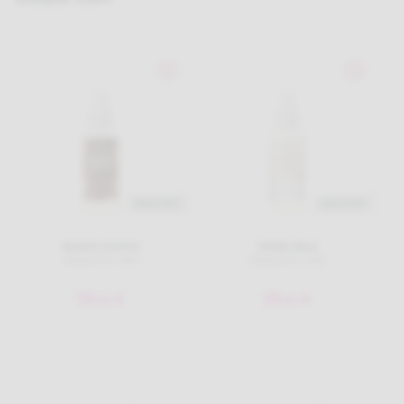
SOLD OUT
SOLD OUT
SHAKE CHOCO
THINK MILK
HAIR&BODY MIST
HAIR&BODY MIST
15
15
€
€
,
00
,
00