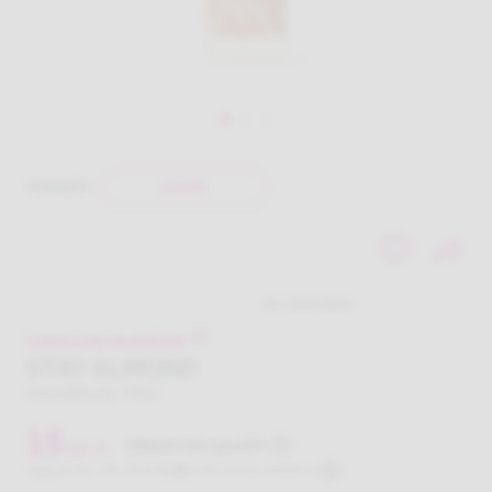
100ML
FORMATO
Lascia una recensione
STAY ALMOND
Hair&Body Mist
15
Ottieni 150 punti
,
00
€
Oppure tre rate da
€
5.00
rate senza interessi
.