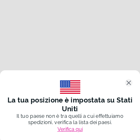
Clos
La tua posizione è impostata su
Stati
Uniti
Il tuo paese non è tra quelli a cui effettuiamo
spedizioni, verifica la lista dei paesi.
Verifica qui
©
2026
Re-Forme s.r.l.
P. IVA 03232960983
20260804-def5000