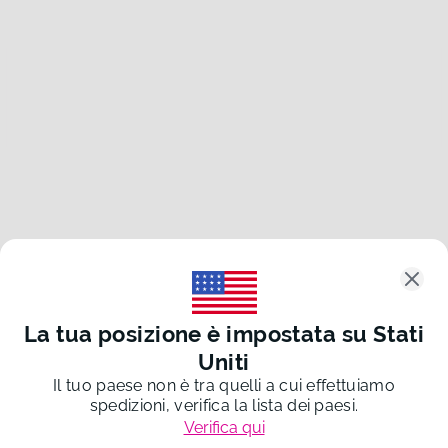
Clos
La tua posizione è impostata su
Stati
Uniti
Il tuo paese non è tra quelli a cui effettuiamo
spedizioni, verifica la lista dei paesi.
43
Verifica qui
©
2026
Re-Forme s.r.l.
P. IVA 03232960983
20260804-def5000
,
00
€