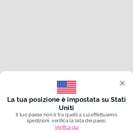
Clos
La tua posizione è impostata su
Stati
Uniti
Il tuo paese non è tra quelli a cui effettuiamo
spedizioni, verifica la lista dei paesi.
15
Verifica qui
©
2026
Re-Forme s.r.l.
P. IVA 03232960983
20260804-def5000
,
00
€