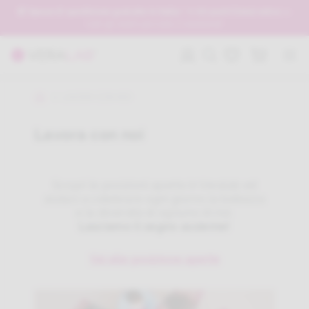
📦 Spese di spedizione gratuite in Italia + ✨ 50 punti Densi extra
su
tutti gli ordini per tutto il weekend!
LAVORA CON NOI
Lavora con noi
Scopri le posizioni aperte in Veralab ed
aiutaci a celebrare ogni giorno la bellezza
e la diversità di ognuno di noi.
Lasciamo il segno assieme!
Vai alle posizione aperte