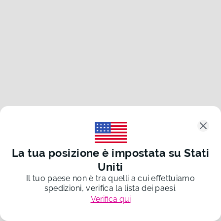
Clos
La tua posizione è impostata su
Stati
Uniti
Il tuo paese non è tra quelli a cui effettuiamo
spedizioni, verifica la lista dei paesi.
28
Verifica qui
©
2026
Re-Forme s.r.l.
P. IVA 03232960983
20260804-def5000
,
00
€