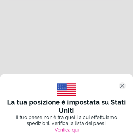
Clos
La tua posizione è impostata su
Stati
Uniti
Il tuo paese non è tra quelli a cui effettuiamo
spedizioni, verifica la lista dei paesi.
Verifica qui
©
2026
Re-Forme s.r.l.
P. IVA 03232960983
20260804-def5000