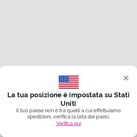
Clos
La tua posizione è impostata su
Stati
Uniti
Il tuo paese non è tra quelli a cui effettuiamo
spedizioni, verifica la lista dei paesi.
Verifica qui
©
2026
Re-Forme s.r.l.
P. IVA 03232960983
20260804-def5000